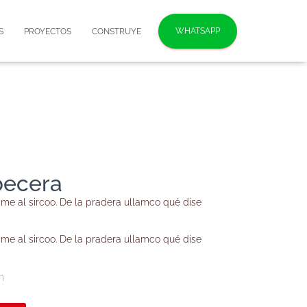
WHATSAPP
S
PROYECTOS
CONSTRUYE
becera
vame al sircoo. De la pradera ullamco qué dise
vame al sircoo. De la pradera ullamco qué dise
h